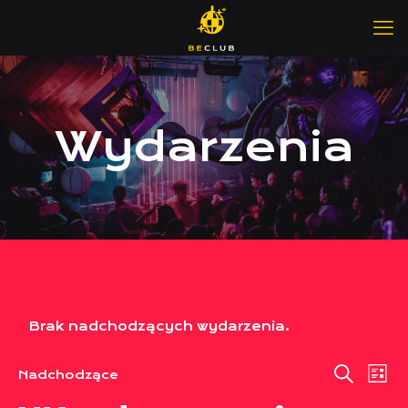
Wydarzenia
Brak nadchodzących wydarzenia.
Wy
W
Nadchodzące
List
Wybierz
Szukaj
Wi
datę.