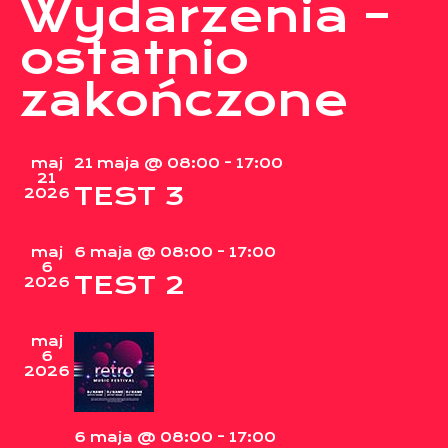
Na
Wydarzenia –
n
po
ostatnio
wy
zakończone
i
wi
maj
21 maja @ 08:00
-
17:00
21
TEST 3
2026
maj
6 maja @ 08:00
-
17:00
6
TEST 2
2026
maj
6
2026
6 maja @ 08:00
-
17:00